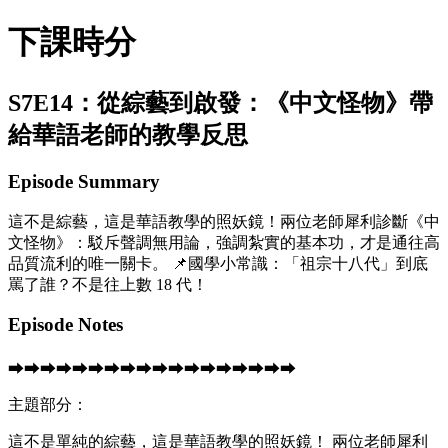
下課時分
S7E14：從綜藝到啟發：《中文怪物》帶
給華語老師的教學反思
Episode Summary
這不是綜藝，這是華語教學的照妖鏡！兩位老師犀利診斷《中
文怪物》：駁斥聲調無用論，強調紮實的基本功，才是通往高
品質流利的唯一關卡。 📌國學小常識：「祖宗十八代」到底
罵了誰？不是往上數 18 代！
Episode Notes
⮕⮕⮕⮕⮕⮕⮕⮕⮕⮕⮕⮕⮕⮕⮕⮕⮕⮕
主題部分：
這不是單純的綜藝，這是華語教學的照妖鏡！ 兩位老師犀利