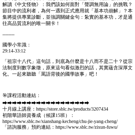
解讀《中文怪物》：我們該如何面對「聲調無用論」的挑戰？
節目中的流利者，為何一遇到正式應用就「基本功崩解」？本
集將提供專業診斷，並強調關鍵金句：紮實的基本功，才是通
往高品質流利的唯一關卡！
--------
國學小常識：
29:14-33:12
「祖宗十八代」這句話，到底為什麼是十八而不是二十？從宗
法制度到數字象徵，原來這句看似激烈的話，其實蘊含深厚文
化。一起來聽聽「罵語背後的國學故事」吧！
🎯課程活動連結：
⮕⮕⮕⮕⮕⮕⮕⮕⮕⮕⮕⮕⮕⮕⮕⮕⮕⮕
十月線上講座：https://store.sblc.tw/products/3207434
初階華語師資養成（候課15班）：
https://www.sblc.tw/xianshang-kecheng/chu-jie-yang-cheng/
「諮詢服務」預約連結：https://www.sblc.tw/zixun-fuwu/