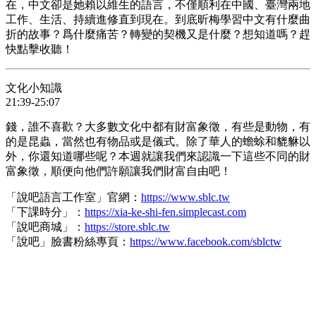
在，中文卻是她賴以維生的語言，不僅順利在中國、臺灣兩地
工作、生活、持續進修直到現在。到底昕梅學習中文有什麼曲
折的故事？爲什麼痛苦？轉變的契機又是什麼？想知道嗎？趕
快點擊收聽！
文化小知識
21:39-25:07
錢，誰不喜歡？大多數文化中都有財富象徵，有些是動物，有
的是昆蟲，當然也有物品或是儀式。除了華人的蟾蜍和貔貅以
外，你還知道哪些呢？本週就讓我們來認識一下這些不同的財
富象徵，順便向他們許願讓我們財富自由吧！
「說吧語言工作室」官網：
https://www.sblc.tw
「下課時分」：
https://xia-ke-shi-fen.simplecast.com
「說吧商城」：
https://store.sblc.tw
「說吧」臉書粉絲專頁：
https://www.facebook.com/sblctw